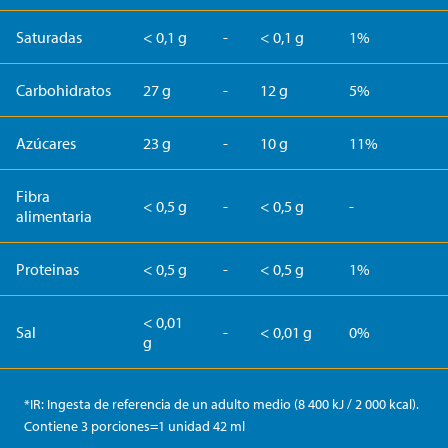
Saturadas
< 0,1 g
-
< 0,1 g
1%
Carbohidratos
27 g
-
12 g
5%
Azúcares
23 g
-
10 g
11%
Fibra
< 0,5 g
-
< 0,5 g
-
alimentaria
Proteinas
< 0,5 g
-
< 0,5 g
1%
< 0,01
Sal
-
< 0,01 g
0%
g
*IR: Ingesta de referencia de un adulto medio (8 400 kJ / 2 000 kcal).
Contiene 3 porciones=1 unidad 42 ml