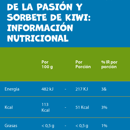
DE LA PASIÓN Y
SORBETE DE KIWI:
INFORMACIÓN
NUTRICIONAL
Por
Por
% IR por
100 g
Porción
porción
Energia
482 kJ
-
217 KJ
3&
113
Kcal
-
51 Kcal
3%
Kcal
Grasas
< 0,5 g
-
< 0,5 g
1%