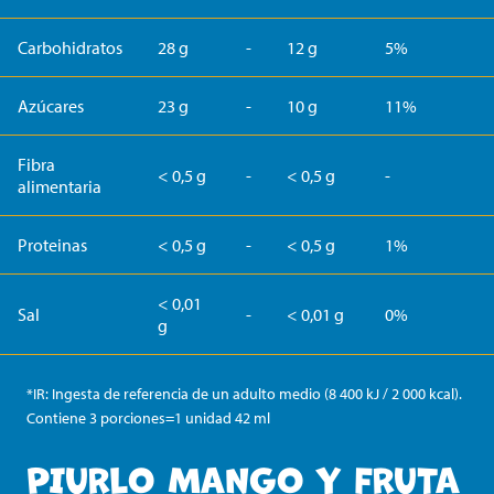
Carbohidratos
28 g
-
12 g
5%
Azúcares
23 g
-
10 g
11%
Fibra
< 0,5 g
-
< 0,5 g
-
alimentaria
Proteinas
< 0,5 g
-
< 0,5 g
1%
< 0,01
Sal
-
< 0,01 g
0%
g
*IR: Ingesta de referencia de un adulto medio (8 400 kJ / 2 000 kcal).
Contiene 3 porciones=1 unidad 42 ml
PIURLO MANGO Y FRUTA