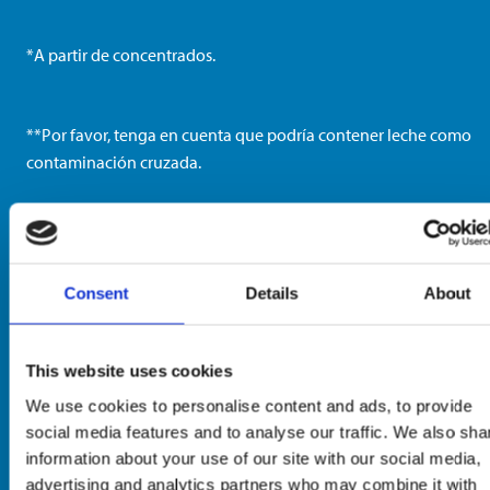
*A partir de concentrados.
**Por favor, tenga en cuenta que podría contener leche como
contaminación cruzada.
INFORMACIÓN DE PRODUCTO
Consent
Details
About
POR FAVOR, LEA SIEMPRE EL ETIQUETADO D
PRODUCTO EN EL PUNTO DE VENTA ANTES D
This website uses cookies
CONSUMIRLO.
We use cookies to personalise content and ads, to provide
social media features and to analyse our traffic. We also sha
information about your use of our site with our social media,
advertising and analytics partners who may combine it with