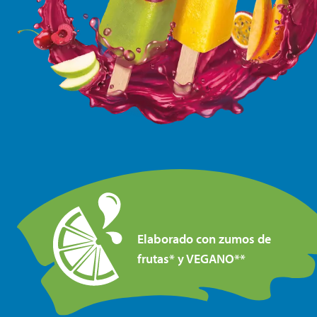
Elaborado con zumos de
frutas* y VEGANO**