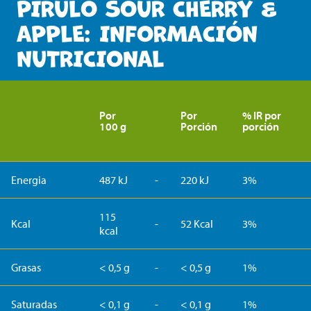
PIRULO SOUR CHERRY &
APPLE: INFORMACIÓN
NUTRICIONAL
Por
Por
% IR por
100 g
Porción
porción
Energia
487 kJ
-
220 kJ
3%
115
Kcal
-
52 Kcal
3%
kcal
Grasas
< 0,5 g
-
< 0,5 g
1%
Saturadas
< 0,1 g
-
< 0,1 g
1%